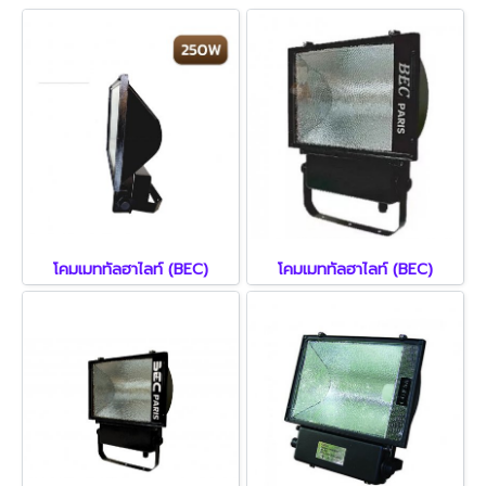
โคมเมททัลฮาไลท์ (BEC)
โคมเมททัลฮาไลท์ (BEC)