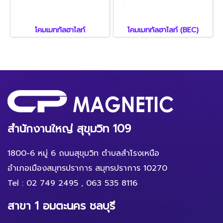
โคมเมททัลฮาไลท์
โคมเมททัลฮาไลท์ (BEC)
สำนักงานใหญ่ สุขุมวิท 109
1800-6 หมู่ 6 ถนนสุขุมวิท ตำบลสำโรงเหนือ
อำเภอเมืองสมุทรปราการ สมุทรปราการ 10270
Tel :
02 749 2495
,
063 535 8116
สาขา 1 อมตะนคร ชลบุรี