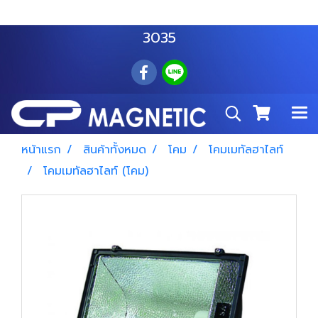
สำโรงเหนือ :
063 535 8116
อมตะนคร :
085 876
3035
หน้าแรก
สินค้าทั้งหมด
โคม
โคมเมทัลฮาไลท์
โคมเมทัลฮาไลท์ (โคม)