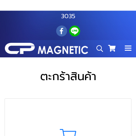
สำโรงเหนือ :
063 535 8116
อมตะนคร :
085 876
3035
ตะกร้าสินค้า