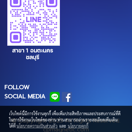
FOLLOW
SOCIAL MEDIA
เว็บไซต์นี้มีการใช้งานคุกกี้ เพื่อเพิ่มประสิทธิภาพและประสบการณ์ที่ดี
© Copyright 2025 All Rights Reserved.
ในการใช้งานเว็บไซต์ของท่าน ท่านสามารถอ่านรายละเอียดเพิ่มเติม
ได้ที่
นโยบายความเป็นส่วนตัว
และ
นโยบายคุกกี้
cpmagnetic.com