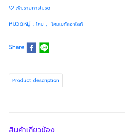
เพิ่มรายการโปรด
หมวดหมู่ :
,
โคม
โคมเมทัลฮาไลท์
Share
Product description
สินค้าเกี่ยวข้อง