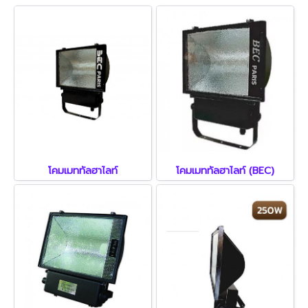
โคมเมททัลฮาไลท์
โคมเมททัลฮาไลท์ (BEC)