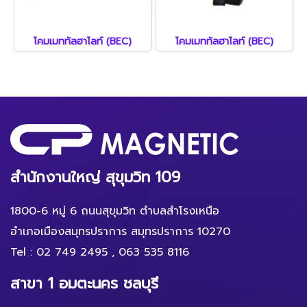
โคมเมททัลฮาไลท์ (BEC)
โคมเมททัลฮาไลท์ (BEC)
สำนักงานใหญ่ สุขุมวิท 109
1800-6 หมู่ 6 ถนนสุขุมวิท ตำบลสำโรงเหนือ
อำเภอเมืองสมุทรปราการ สมุทรปราการ 10270
Tel :
02 749 2495
,
063 535 8116
สาขา 1 อมตะนคร ชลบุรี