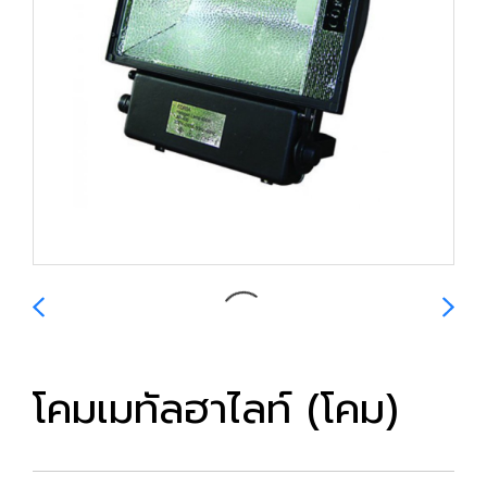
โคมเมทัลฮาไลท์ (โคม)