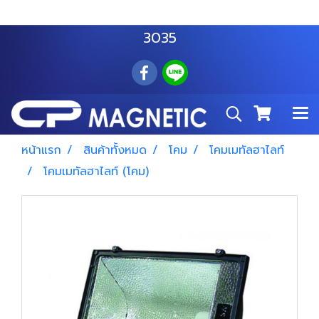
สำโรงเหนือ :
063 535 8116
อมตะนคร :
085 876
3035
หน้าแรก
สินค้าทั้งหมด
โคม
โคมเมทัลฮาไลท์
โคมเมทัลฮาไลท์ (โคม)