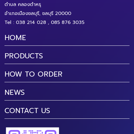
ตำบล คลองตำหรุ
อำเภอเมืองชลบุรี, ชลบุรี 20000
Tel :
038 214 028
,
085 876 3035
HOME
PRODUCTS
HOW TO ORDER
NEWS
CONTACT US