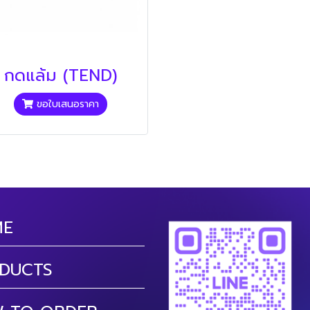
กดแล้ม (TEND)
ขอใบเสนอราคา
ME
DUCTS