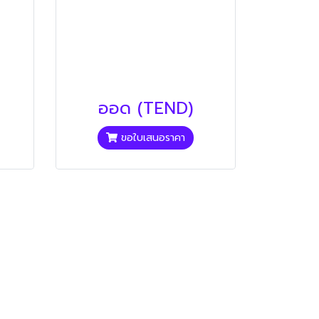
ออด (TEND)
ขอใบเสนอราคา