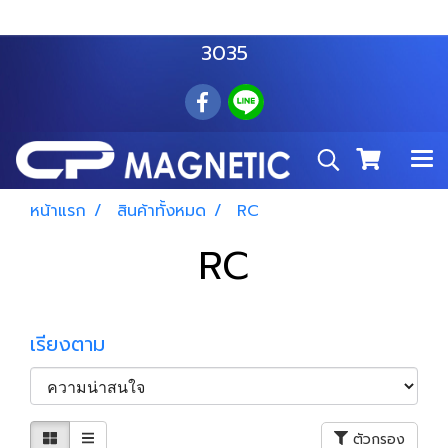
สำโรงเหนือ :
063 535 8116
อมตะนคร :
085 876
3035
หน้าแรก
สินค้าทั้งหมด
RC
RC
เรียงตาม
ตัวกรอง