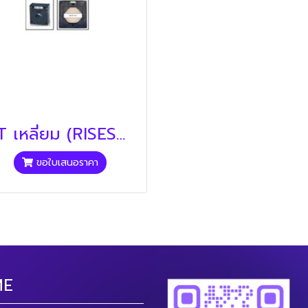
CT เหลี่ยม (RISESUN)
ขอใบเสนอราคา
ME