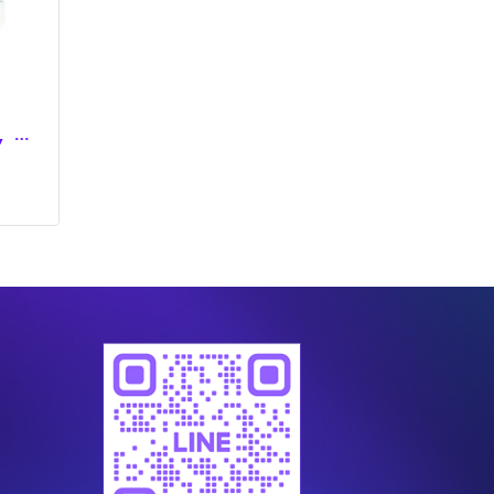
คอนแทค (TAIAN , TECO)