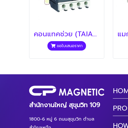
คอนแทคช่วย (TAIAN , TECO)
ขอใบเสนอราคา
HO
สำนักงานใหญ่ สุขุมวิท 109
PRO
1800-6 หมู่ 6 ถนนสุขุมวิท ตำบล
HOW
สำโรงเหนือ