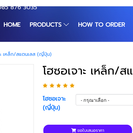
085 876 3035
HOME
PRODUCTS
HOW TO ORDER
 เหล็ก/สแตนเลส (ญี่ปุ่น)
โฮซอเจาะ เหล็ก/สแต
โฮซอเจาะ
(ญี่ปุ่น)
ขอใบเสนอราคา