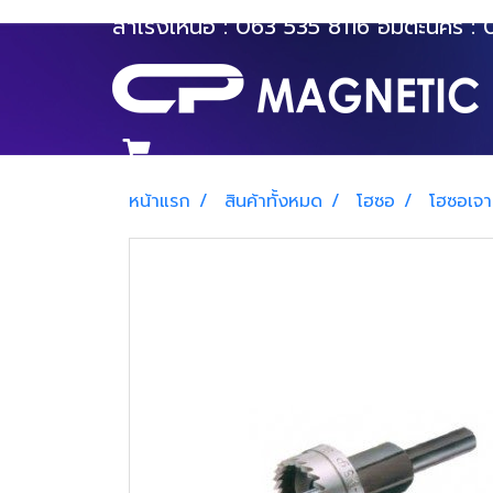
สำโรงเหนือ :
063 535 8116
อมตะนคร :
หน้าแรก
สินค้าทั้งหมด
โฮซอ
โฮซอเจาะ