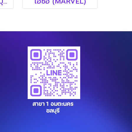
โฮซอเจาะเหล็ก (ญี่ปุ่น)
โฮซอ (MARVEL)