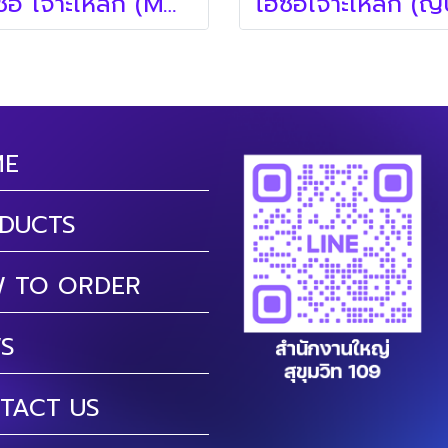
โฮซอ เจาะเหล็ก (MARVEL คีมย้ำ , โฮซอ)
ME
DUCTS
 TO ORDER
S
TACT US