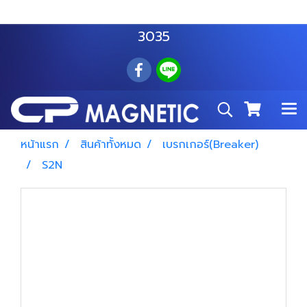
สำโรงเหนือ :
063 535 8116
อมตะนคร :
085 876
3035
หน้าแรก
สินค้าทั้งหมด
เบรกเกอร์(Breaker)
S2N