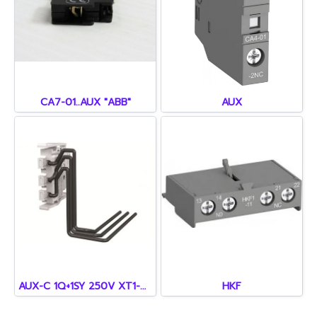
CA7-01..AUX "ABB"
AUX
AUX-C 1Q+1SY 250V XT1-XT4 F/P
HKF