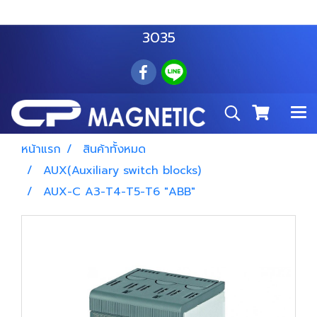
สำโรงเหนือ :
063 535 8116
อมตะนคร :
085 876
3035
หน้าแรก
สินค้าทั้งหมด
AUX(Auxiliary switch blocks)
AUX-C A3-T4-T5-T6 "ABB"