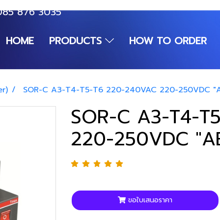
085 876 3035
HOME
PRODUCTS
HOW TO ORDER
er)
SOR-C A3-T4-T5-T6 220-240VAC 220-250VDC "
SOR-C A3-T4-T
220-250VDC "A
ขอใบเสนอราคา