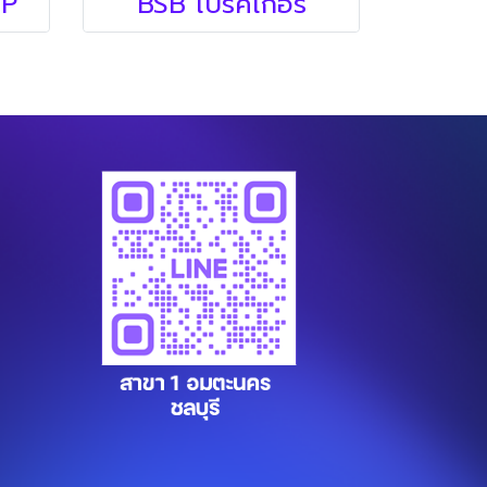
2P
BSB เบรคเกอร์