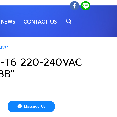
NEWS
CONTACT US
ABB"
5-T6 220-240VAC
BB"
Message Us