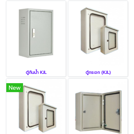
ตู้กันน้ำ KJL
ตู้กระจก (KJL)
New