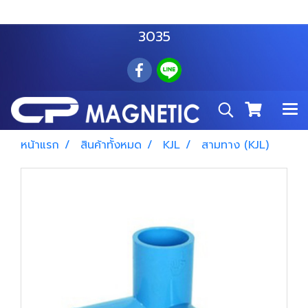
สำโรงเหนือ :
063 535 8116
อมตะนคร :
085 876
3035
หน้าแรก
สินค้าทั้งหมด
KJL
สามทาง (KJL)