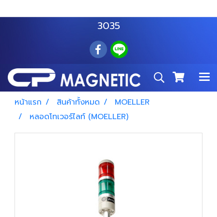
สำโรงเหนือ :
063 535 8116
อมตะนคร :
085 876
3035
หน้าแรก
สินค้าทั้งหมด
MOELLER
หลอดโทเวอร์ไลท์ (MOELLER)