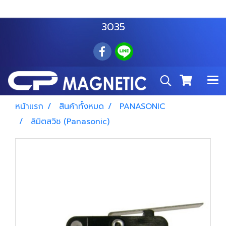
สำโรงเหนือ :
063 535 8116
อมตะนคร :
085 876
3035
หน้าแรก
สินค้าทั้งหมด
PANASONIC
ลิมิตสวิช (Panasonic)