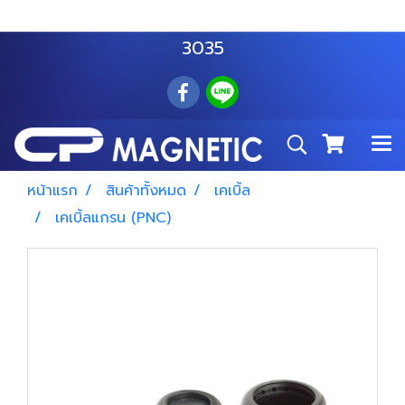
สำโรงเหนือ :
063 535 8116
อมตะนคร :
085 876
3035
หน้าแรก
สินค้าทั้งหมด
เคเบิ้ล
เคเบิ้ลแกรน (PNC)