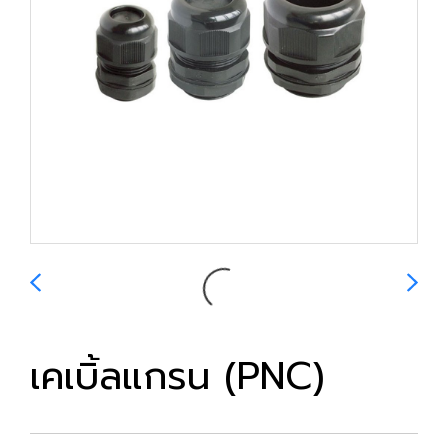
เคเบิ้ลแกรน (PNC)