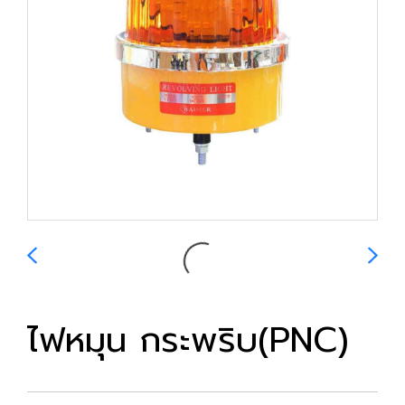
ไฟหมุน กระพริบ(PNC)