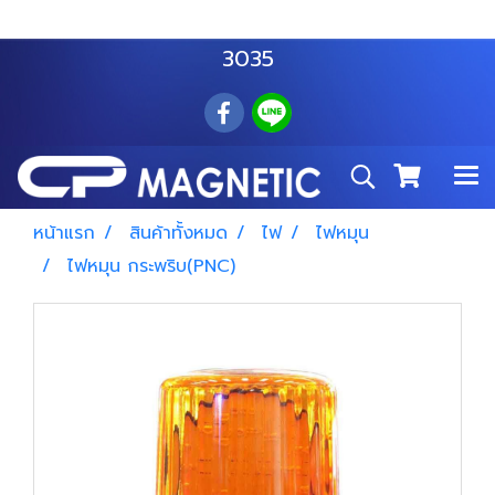
สำโรงเหนือ :
063 535 8116
อมตะนคร :
085 876
3035
หน้าแรก
สินค้าทั้งหมด
ไฟ
ไฟหมุน
ไฟหมุน กระพริบ(PNC)