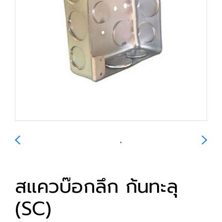
สแควบ๊อกลึก ก้นทะลุ
(SC)