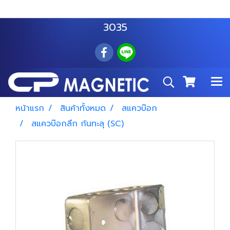
สำโรงเหนือ :
063 535 8116
อมตะนคร :
085 876
3035
หน้าแรก
สินค้าทั้งหมด
สแควบ๊อก
สแควบ๊อกลึก ก้นทะลุ (SC)