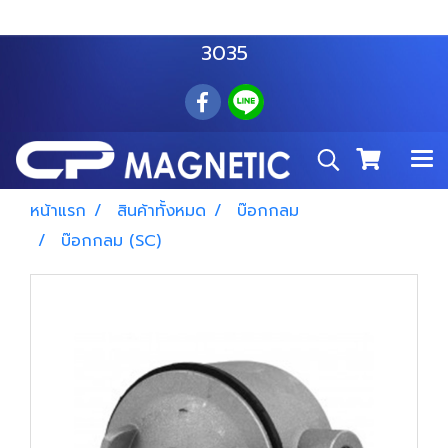
สำโรงเหนือ :
063 535 8116
อมตะนคร :
085 876
3035
หน้าแรก
สินค้าทั้งหมด
บ๊อกกลม
บ๊อกกลม (SC)