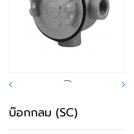
บ๊อกกลม (SC)