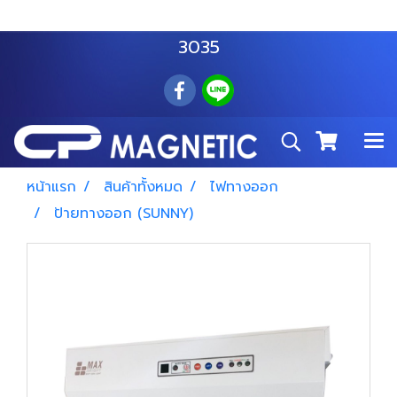
สำโรงเหนือ :
063 535 8116
อมตะนคร :
085 876
3035
หน้าแรก
สินค้าทั้งหมด
ไฟทางออก
ป้ายทางออก (SUNNY)