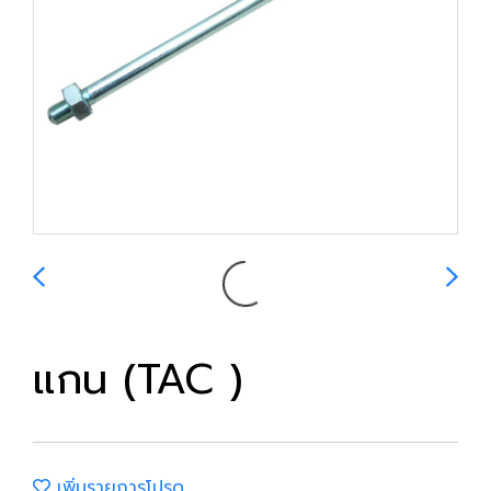
แกน (TAC )
เพิ่มรายการโปรด