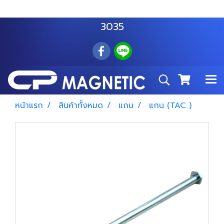
สำโรงเหนือ :
063 535 8116
อมตะนคร :
085 876
3035
หน้าแรก
สินค้าทั้งหมด
แกน
แกน (TAC )