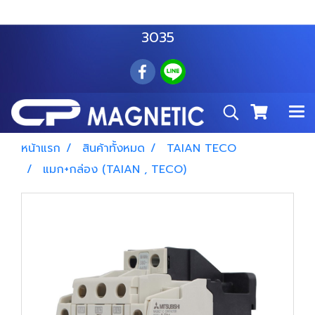
สำโรงเหนือ :
063 535 8116
อมตะนคร :
085 876
3035
หน้าแรก
สินค้าทั้งหมด
TAIAN TECO
แมก+กล่อง (TAIAN , TECO)