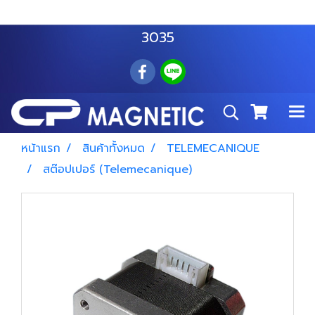
สำโรงเหนือ :
063 535 8116
อมตะนคร :
085 876
3035
หน้าแรก
สินค้าทั้งหมด
TELEMECANIQUE
สต๊อปเปอร์ (Telemecanique)