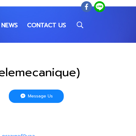
NEWS
CONTACT US
Telemecanique)
Message Us