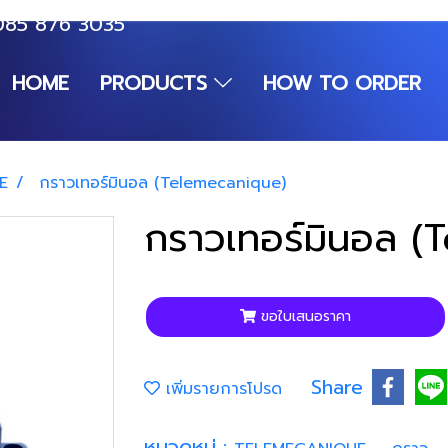
085 876 3035
HOME
PRODUCTS
HOW TO ORDER
E
กราวเทอร์มินอล (Telemecanique)
กราวเทอร์มินอล (
ขอใบเสนอราคา
Share
เพิ่มรายการโปรด
หมวดหมู่ :
,
,