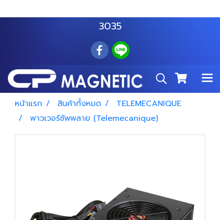
สำโรงเหนือ :
063 535 8116
อมตะนคร :
085 876
3035
หน้าแรก
สินค้าทั้งหมด
TELEMECANIQUE
พาวเวอร์ซัพพลาย (Telemecanique)