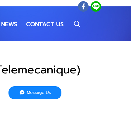
NEWS
CONTACT US
(Telemecanique)
Message Us