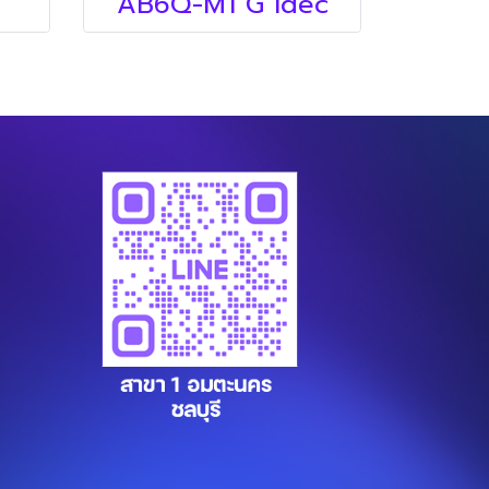
AB6Q-M1 G idec