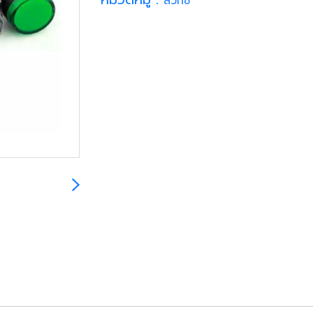
สวิทซ์