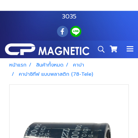
สำโรงเหนือ :
063 535 8116
อมตะนคร :
085 876
3035
หน้าแรก
สินค้าทั้งหมด
คาปา
คาปาซิทีฟ แบบพลาสติก (78-Tele)