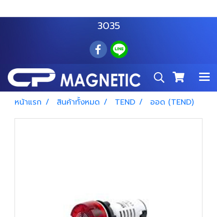
สำโรงเหนือ :
063 535 8116
อมตะนคร :
085 876
3035
หน้าแรก
สินค้าทั้งหมด
TEND
ออด (TEND)