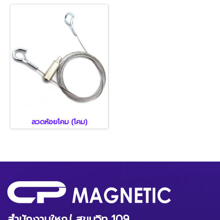
ลวดห้อยโคม (โคม)
สำนักงานใหญ่ สุขุมวิท 109