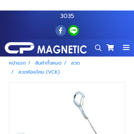
สำโรงเหนือ :
063 535 8116
อมตะนคร :
085 876
3035
หน้าแรก
สินค้าทั้งหมด
ลวด
ลวดห้อยโคม (VCK)