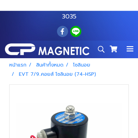
สำโรงเหนือ :
063 535 8116
อมตะนคร :
085 876
3035
หน้าแรก
สินค้าทั้งหมด
โซลินอย
EVT 7/9..คอยส์ โซลินอย (74-HSP)