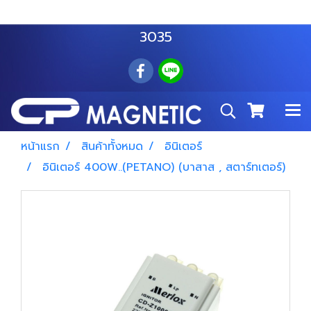
สำโรงเหนือ :
063 535 8116
อมตะนคร :
085 876
3035
หน้าแรก
สินค้าทั้งหมด
อินิเตอร์
อินิเตอร์ 400W..(PETANO) (บาสาส , สตาร์ทเตอร์)