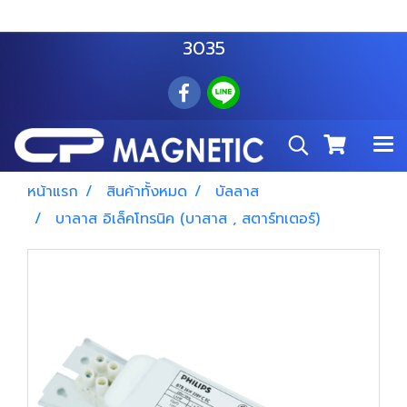
สำโรงเหนือ :
063 535 8116
อมตะนคร :
085 876
3035
หน้าแรก
สินค้าทั้งหมด
บัลลาส
บาลาส อิเล็คโทรนิค (บาสาส , สตาร์ทเตอร์)