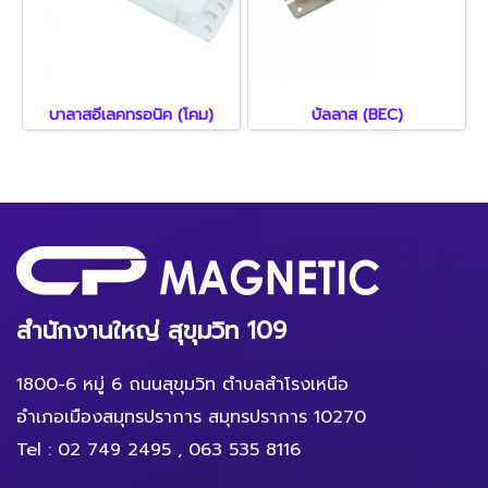
บาลาสอีเลคทรอนิค (โคม)
บัลลาส (BEC)
สำนักงานใหญ่ สุขุมวิท 109
1800-6 หมู่ 6 ถนนสุขุมวิท ตำบลสำโรงเหนือ
อำเภอเมืองสมุทรปราการ สมุทรปราการ 10270
Tel :
02 749 2495
,
063 535 8116