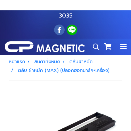
สำโรงเหนือ :
063 535 8116
อมตะนคร :
085 876
3035
หน้าแรก
สินค้าทั้งหมด
ตลับผ้าหมึก
ตลับ ผ้าหมึก (MAX) (ปลอกฮอทมาร์ค+เครื่อง)