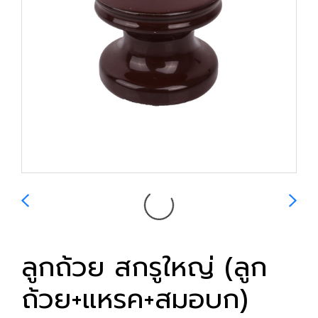
ลูกถ้วย สกรูใหญ่ (ลูก
ถ้วย+แหรค+สมอบก)