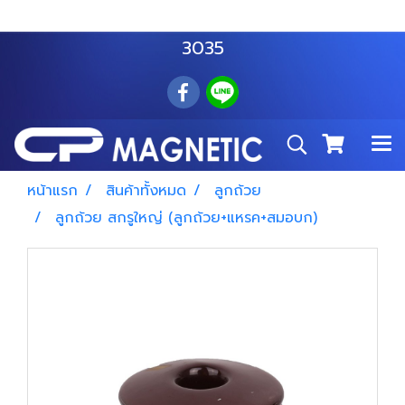
สำโรงเหนือ :
063 535 8116
อมตะนคร :
085 876
3035
หน้าแรก
สินค้าทั้งหมด
ลูกถ้วย
ลูกถ้วย สกรูใหญ่ (ลูกถ้วย+แหรค+สมอบก)