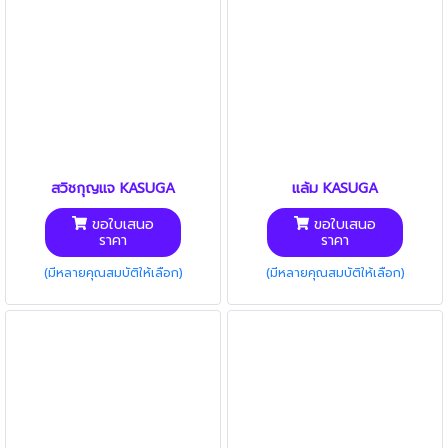
สวิชกุญแจ KASUGA
แล้ม KASUGA
ขอใบเสนอ
ขอใบเสนอ
ราคา
ราคา
(มีหลายคุณสมบัติให้เลือก)
(มีหลายคุณสมบัติให้เลือก)