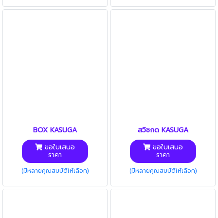
BOX KASUGA
สวิชกด KASUGA
ขอใบเสนอ
ขอใบเสนอ
ราคา
ราคา
(มีหลายคุณสมบัติให้เลือก)
(มีหลายคุณสมบัติให้เลือก)