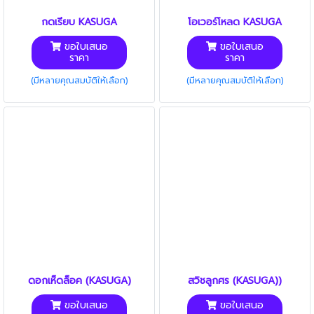
กดเรียบ KASUGA
โอเวอร์โหลด KASUGA
ขอใบเสนอ
ขอใบเสนอ
ราคา
ราคา
(มีหลายคุณสมบัติให้เลือก)
(มีหลายคุณสมบัติให้เลือก)
ดอกเห็ดล็อค (KASUGA)
สวิชลูกศร (KASUGA))
ขอใบเสนอ
ขอใบเสนอ