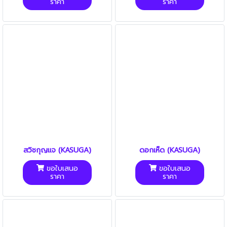
ราคา
ราคา
สวิชกุญแจ (KASUGA)
ดอกเห็ด (KASUGA)
ขอใบเสนอ
ขอใบเสนอ
ราคา
ราคา