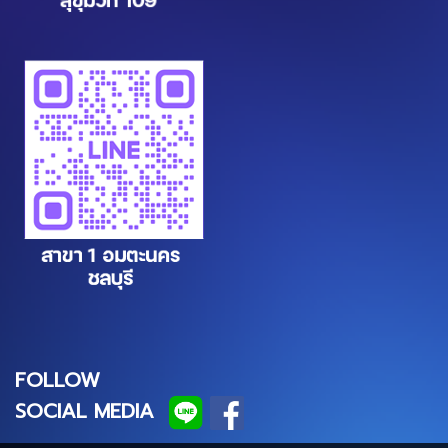
FOLLOW
SOCIAL MEDIA