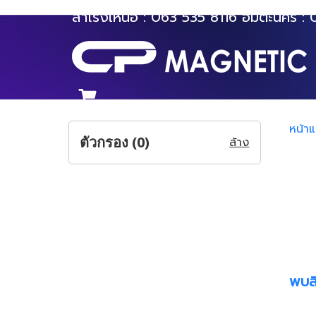
สำโรงเหนือ :
063 535 8116
อมตะนคร :
หน้า
ตัวกรอง (
0
)
ล้าง
พบสิ