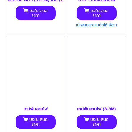
BISHOP NO.1 (33-3M)..เทป (20-3M)
1710 - เทปพันสายไฟ
ขอใบเสนอ
ขอใบเสนอ
ราคา
ราคา
(มีหลายคุณสมบัติให้เลือก)
เทปพันสายไฟ
เทปพันสายไฟ (8-3M)
ขอใบเสนอ
ขอใบเสนอ
ราคา
ราคา