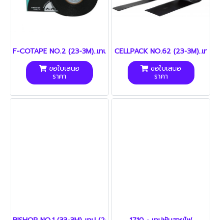
F-COTAPE NO.2 (23-3M)..เทป (18-3M)
CELLPACK NO.62 (23-3M)..เทป (
ขอใบเสนอ
ขอใบเสนอ
ราคา
ราคา