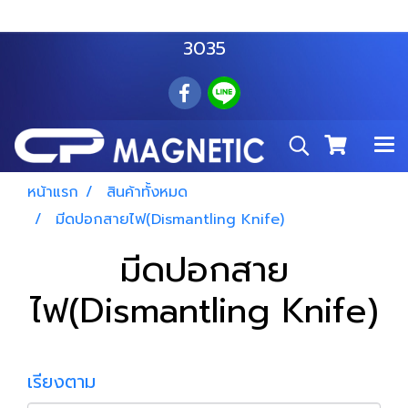
สำโรงเหนือ :
063 535 8116
อมตะนคร :
085 876
3035
หน้าแรก
สินค้าทั้งหมด
มีดปอกสายไฟ(Dismantling Knife)
มีดปอกสาย
ไฟ(Dismantling Knife)
เรียงตาม