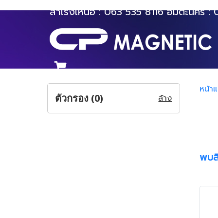
สำโรงเหนือ :
063 535 8116
อมตะนคร :
หน้า
ตัวกรอง (
0
)
ล้าง
พบสิ