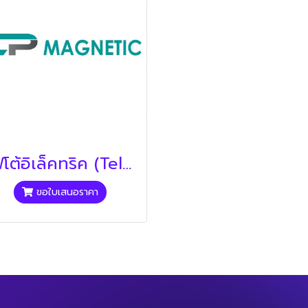
โฟโต้อิเล็คทริค (Telemecanique)
ขอใบเสนอราคา