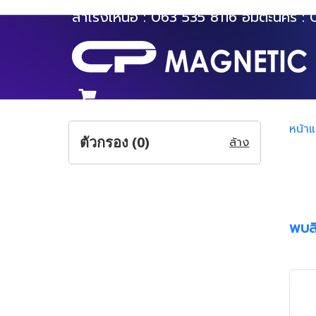
สำโรงเหนือ :
063 535 8116
อมตะนคร :
หน้า
ตัวกรอง (
0
)
ล้าง
พบสิ