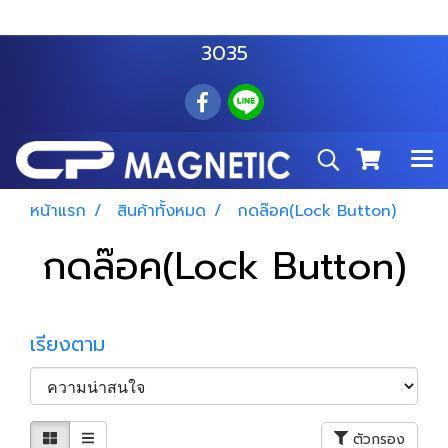
สำโรงเหนือ :
063 535 8116
อมตะนคร :
085 876
3035
หน้าแรก
สินค้าทั้งหมด
กดล๊อค(Lock Button)
กดล๊อค(Lock Button)
เรียงตาม
ตัวกรอง