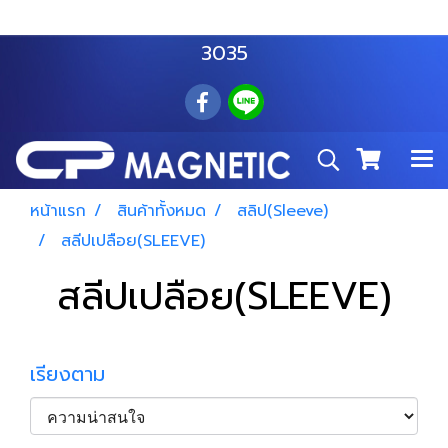
สำโรงเหนือ :
063 535 8116
อมตะนคร :
085 876
3035
หน้าแรก
สินค้าทั้งหมด
สลิป(Sleeve)
สลีปเปลือย(SLEEVE)
สลีปเปลือย(SLEEVE)
เรียงตาม