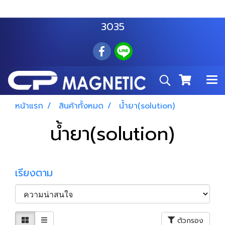
สำโรงเหนือ :
063 535 8116
อมตะนคร :
085 876
3035
หน้าแรก
สินค้าทั้งหมด
น้ำยา(solution)
น้ำยา(solution)
เรียงตาม
ตัวกรอง