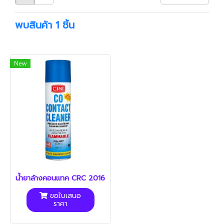
พบสินค้า 1 ชิ้น
New
น้ำยาล้างคอนแทค CRC 2016
ขอใบเสนอ
ราคา