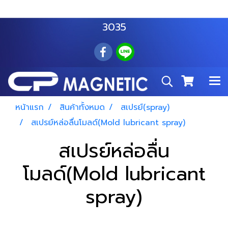
สำโรงเหนือ :
063 535 8116
อมตะนคร :
085 876
3035
หน้าแรก
สินค้าทั้งหมด
สเปรย์(spray)
สเปรย์หล่อลื่นโมลด์(Mold lubricant spray)
สเปรย์หล่อลื่น
โมลด์(Mold lubricant
spray)