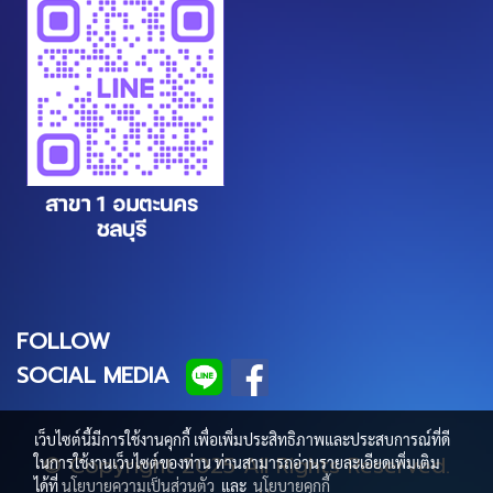
FOLLOW
SOCIAL MEDIA
เว็บไซต์นี้มีการใช้งานคุกกี้ เพื่อเพิ่มประสิทธิภาพและประสบการณ์ที่ดี
© Copyright 2025 All Rights Reserved.
ในการใช้งานเว็บไซต์ของท่าน ท่านสามารถอ่านรายละเอียดเพิ่มเติม
ได้ที่
นโยบายความเป็นส่วนตัว
และ
นโยบายคุกกี้