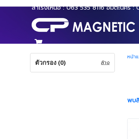
สำโรงเหนือ :
063 535 8116
อมตะนคร :
หน้า
ตัวกรอง (
0
)
ล้าง
พบสิ