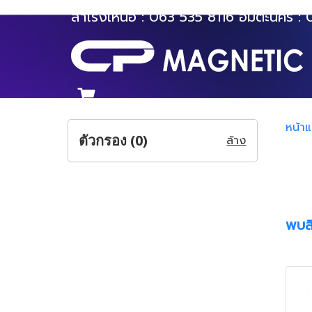
สำโรงเหนือ :
063 535 8116
อมตะนคร :
หน้า
ตัวกรอง (
0
)
ล้าง
พบสิ