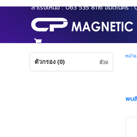
สำโรงเหนือ :
063 535 8116
อมตะนคร :
หน้า
ตัวกรอง (
0
)
ล้าง
พบสิ