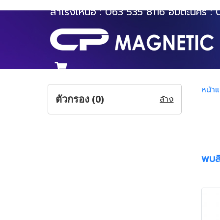
สำโรงเหนือ :
063 535 8116
อมตะนคร :
หน้า
ตัวกรอง (
0
)
ล้าง
พบสิ