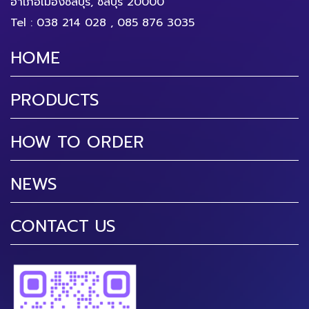
อำเภอเมืองชลบุรี, ชลบุรี 20000
Tel :
038 214 028
,
085 876 3035
HOME
PRODUCTS
HOW TO ORDER
NEWS
CONTACT US