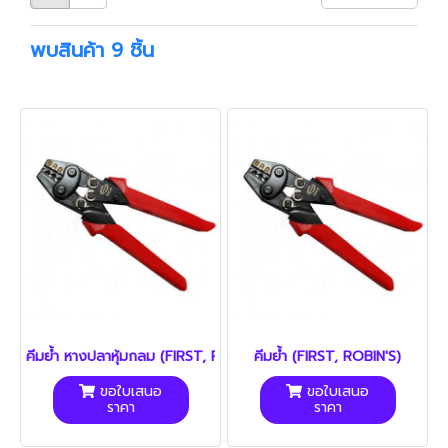
พบสินค้า 9 ชิ้น
คีมย้ำ หางปลาหุ้มกลม (FIRST, ROBIN'S)
คีมย้ำ (FIRST, ROBIN'S)
ขอใบเสนอ
ขอใบเสนอ
ราคา
ราคา