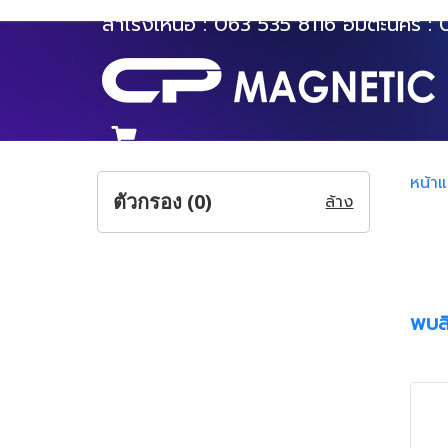
สำโรงเหนือ :
063 535 8116
อมตะนคร :
หน้า
ตัวกรอง (
0
)
ล้าง
พบสิ