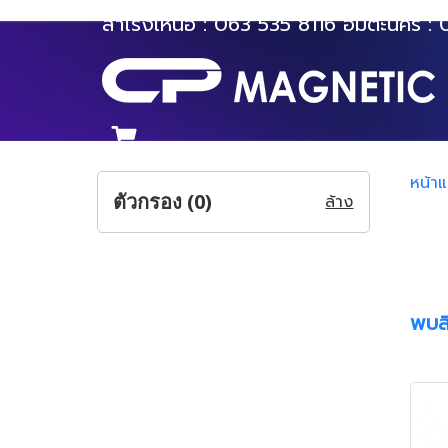
สำโรงเหนือ :
063 535 8116
อมตะนคร :
หน้า
ตัวกรอง (
0
)
ล้าง
พบสิ